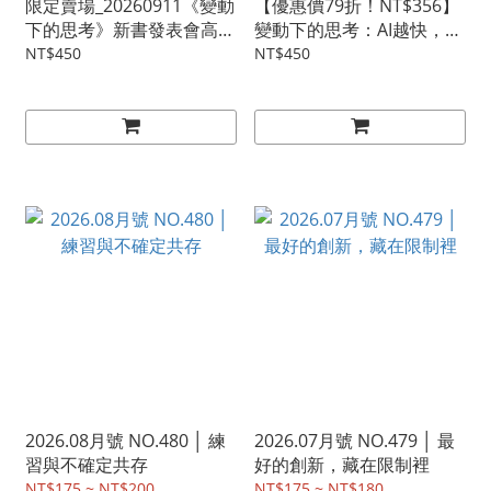
限定賣場_20260911《變動
【優惠價79折！NT$356】
下的思考》新書發表會高雄
變動下的思考：AI越快，你
場
更要慢
NT$450
NT$450
2026.08月號 NO.480 │ 練
2026.07月號 NO.479 │ 最
習與不確定共存
好的創新，藏在限制裡
NT$175 ~ NT$200
NT$175 ~ NT$180