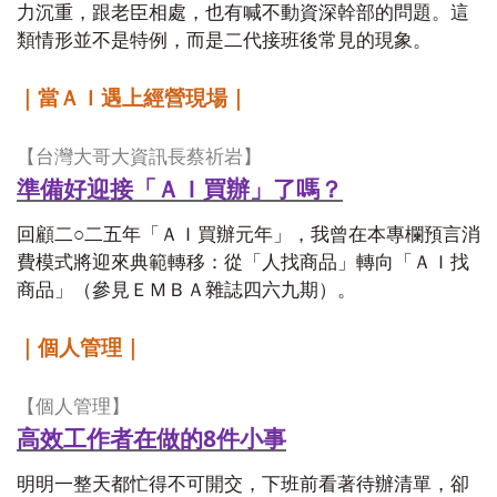
力沉重，跟老臣相處，也有喊不動資深幹部的問題。這
類情形並不是特例，而是二代接班後常見的現象。
｜當ＡＩ遇上經營現場｜
【台灣大哥大資訊長蔡祈岩】
準備好迎接「ＡＩ買辦」了嗎？
回顧二○二五年「ＡＩ買辦元年」，我曾在本專欄預言消
費模式將迎來典範轉移：從「人找商品」轉向「ＡＩ找
商品」（參見ＥＭＢＡ雜誌四六九期）。
｜個人管理｜
【個人管理】
高效工作者在做的8
件小事
明明一整天都忙得不可開交，下班前看著待辦清單，卻