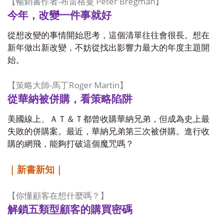
-
Peter Bregman
【暢銷書作者
布雷格曼
】
今年，改變一件事就好
從想改變的事情開始思考，這個清單往往會很長。想在
新年做出新改變，不妨從找出影響力最大的年度主題開
始。
-
Roger Martin
【策略大師
馬丁
】
從華納被併購，看策略陷阱
美國線上、ＡＴ＆Ｔ都曾收購華納兄弟，但成為史上最
失敗的併購案。最近，華納兄弟第三次被併購。進行收
購的網飛，能夠打破這個魔咒嗎？
｜新書新知｜
【你懂顧客在想什麼嗎？】
解鎖五類型顧客的購買密碼