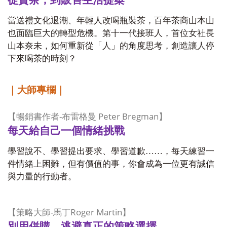
從賣茶，到販售生活提案
當送禮文化退潮、年輕人改喝瓶裝茶，百年茶商山本山
也面臨巨大的轉型危機。第十一代接班人，首位女社長
山本奈未，如何重新從「人」的角度思考，創造讓人停
下來喝茶的時刻？
｜大師專欄｜
-
Peter Bregman
【暢銷書作者
布雷格曼
】
每天給自己一個情緒挑戰
學習說不、學習提出要求、學習道歉……，每天練習一
件情緒上困難，但有價值的事，你會成為一位更有誠信
與力量的行動者。
-
Roger Martin
【策略大師
馬丁
】
別用併購，逃避真正的策略選擇