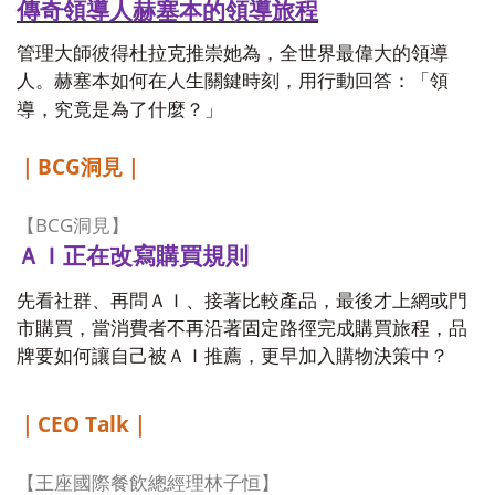
傳奇領導人赫塞本的領導旅程
管理大師彼得杜拉克推崇她為，全世界最偉大的領導
人。赫塞本如何在人生關鍵時刻，用行動回答：「領
導，究竟是為了什麼？」
BCG
｜
洞見｜
BCG
【
洞見】
ＡＩ正在改寫購買規則
先看社群、再問ＡＩ、接著比較產品，最後才上網或門
市購買，當消費者不再沿著固定路徑完成購買旅程，品
牌要如何讓自己被ＡＩ推薦，更早加入購物決策中？
CEO Talk
｜
｜
【王座國際餐飲總經理林子恒】