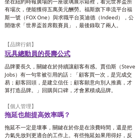
坐在紐約時報廣場的一座玻璃展示箱裡，看完世界盃所
有場次，便能獲得五萬美元酬勞。福斯旗下串流平台福
FOX One
Indeed
斯一號（
）與求職平台英迪德（
），公
開徵求「世界盃首席觀賽員」，最後錄取了兩人。
【品牌行銷】
玩具總動員的長壽公式
Steve
品牌要長久，關鍵在於持續讓顧客有感。賈伯斯（
Jobs
）有一句常被引用的話：「顧客買一次，是完成交
易；顧客回頭，是建立信任；顧客願意向別人推薦，才
算打造品牌。」回購與口碑，才會累積成品牌。
【個人管理】
拖延也能提高效率嗎？
拖延不一定是壞事，關鍵在於你是在浪費時間，還是把
力氣先放到更適合的工作上。有些拖延如果用得好，反