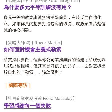
-
Peter Bregman
【暢銷書作者
布雷格曼
】
為什麼多元平等訓練沒有用？
多元平等的教育訓練無法消除偏見，有時反而會強化
它。如果你真的想要打造包容的環境，就必須看清楚偏
見的核心問題。
-
Roger Martin
【策略大師
馬丁
】
如何面對機會主義式勒索
請支持我喜歡，但與你公司業務無關的議題；請破例錄
用我那被拒絕，但其實是好孩子的兒子……面對這樣出
於自利的「勒索」，該怎麼辦？
｜國際專訪｜
Fiona Macaulay
【社會企業家麥考莉
】
學習感謝每一個失敗