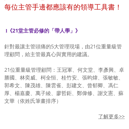
每位主管手邊都應該有的領導工具書！
《
21
堂主管必修的「帶人學」》
l
針對最讓主管頭痛的
5
大管理現場，由
21
位重量級管
理顧問，給主管最真心與實用的建議。
21
位重量級管理顧問：王冠軍、何文堂、李彥興、卓
勝國、林奕威、柯全恒、桂竹安、張昀煒、張敏敏、
郭希文、陳茂雄、陳雲雀、彭建文、曾郁卿、馮仁
厚、楊嘉慶、萬子綾、廖哲鉅、鄭偉修、謝文憲、蘇
文華（依姓氏筆畫排序）
了解更多
>>