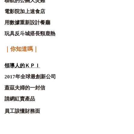
聯航的公關大災難
電影院加上速食店
用數據重新設計餐廳
玩具反斗城搭長頸鹿熱
｜你知道嗎｜
領導人的ＫＰＩ
2017
年全球最創新公司
蓋茲夫婦的一封信
請網紅賣產品
員工該懂財務
面