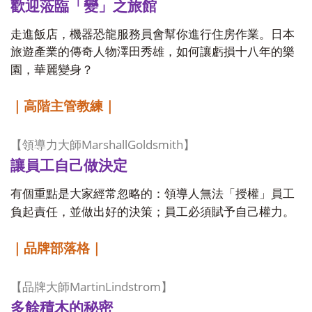
歡迎蒞臨「變」之旅館
走進飯店，機器恐龍服務員會幫你進行住房作業。日本
旅遊產業的傳奇人物澤田秀雄，如何讓虧損十八年的樂
園，華麗變身？
｜高階主管教練｜
MarshallGoldsmith
【領導力大師
】
讓員工自己做決定
有個重點是大家經常忽略的：領導人無法「授權」員工
負起責任，並做出好的決策；員工必須賦予自己權力。
｜品牌部落格｜
MartinLindstrom
【品牌大師
】
多餘積木的秘密