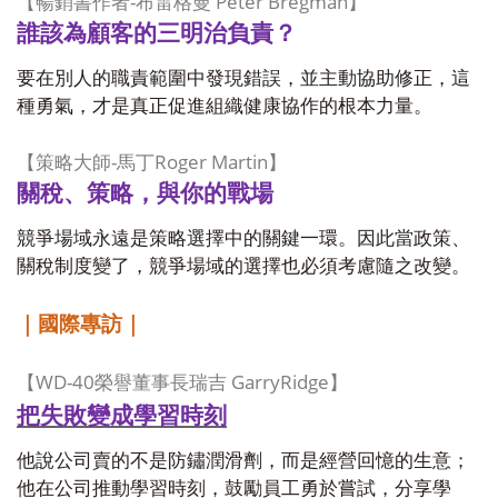
-
Peter Bregman
【暢銷書作者
布雷格曼
】
誰該為顧客的三明治負責？
要在別人的職責範圍中發現錯誤，並主動協助修正，這
種勇氣，才是真正促進組織健康協作的根本力量。
-
Roger Martin
【策略大師
馬丁
】
關稅、策略，與你的戰場
競爭場域永遠是策略選擇中的關鍵一環。因此當政策、
關稅制度變了，競爭場域的選擇也必須考慮隨之改變。
｜國際專訪｜
WD-40
GarryRidge
【
榮譽董事長瑞吉
】
把失敗變成學習時刻
他說公司賣的不是防鏽潤滑劑，而是經營回憶的生意；
他在公司推動學習時刻，鼓勵員工勇於嘗試，分享學