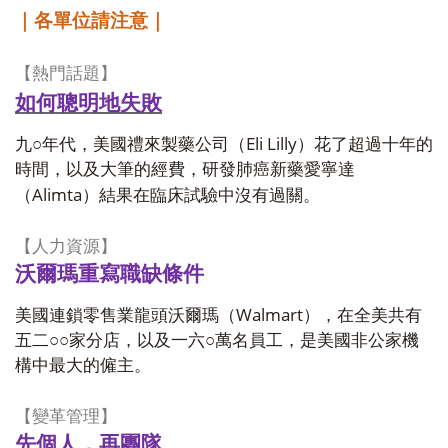
｜各單位請注意｜
【熱門話題】
如何聰明地失敗
Eli Lilly
九○年代，美國禮來製藥公司（
）花了超過十年的
時間，以及大筆的經費，研發肺癌新藥愛寧達
Alimta
（
）結果在臨床試驗中沒有過關。
【人力資源】
沃爾瑪重寫職缺條件
Walmart
美國連鎖零售業龍頭沃爾瑪（
），在全美共有
五二○○家分店，以及一六○萬名員工，是美國非公家機
構中最大的僱主。
【變革管理】
先個人，再團隊