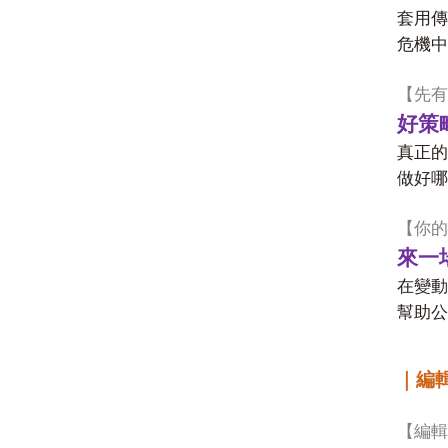
套用傳
危機中
【先有
好策
真正的
做好哪
【你的
來一
在變動
幫助公
｜編
【編輯