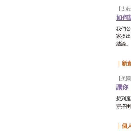
【太毅
如何
我們公
家提出
結論。
｜新
【美國
讓你
想到逛
穿搭困
｜個