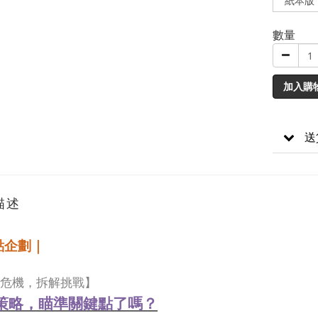
數量
加入購
送
描述
點企劃｜
危機，拆解挑戰】
策略，瞄準關鍵點了嗎？