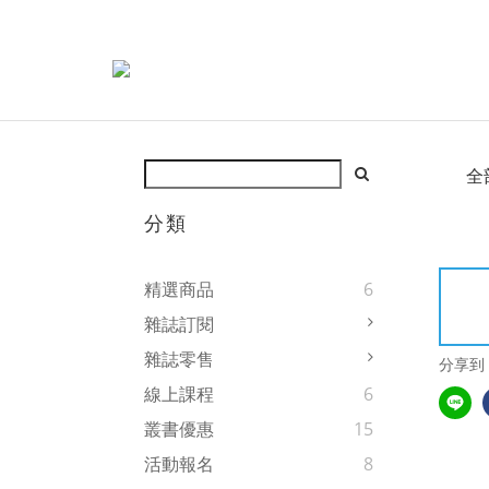
全
分類
精選商品
6
雜誌訂閱
雜誌零售
分享到
線上課程
6
叢書優惠
15
活動報名
8