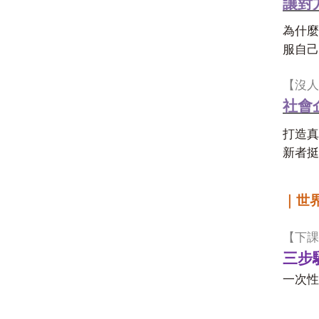
讓對
為什麼
服自己
【沒人
社會
打造真
新者挺
｜世
【下課
三步
一次性