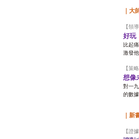
｜大
【領導
好玩
比起痛
激發他
【策略
想像
對一九
的數據
｜新
【證據