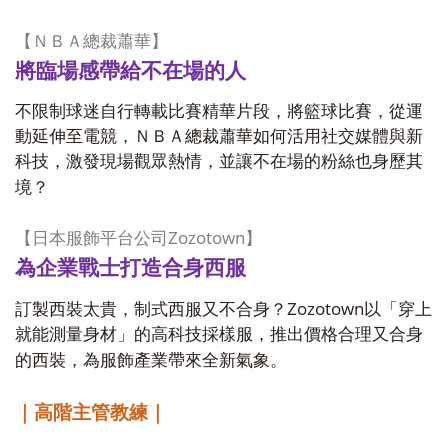
【ＮＢＡ總裁蕭華】
將臨場感帶給不在場的人
不限制球迷自行轉載比賽精華片段，將籃球比賽，從運
動延伸至電競，ＮＢＡ總裁蕭華如何活用社交媒體與新
科技，激發現場觀眾熱情，並讓不在場的粉絲也身歷其
境？
Zozotown
【日本服飾平台公司
】
為企業戰士打造合身西服
Zozotown
訂製西裝太貴，制式西服又不合身？
以「穿上
就能測量身材」的高科技採樣服，推出價格合理又合身
的西裝，為服飾產業帶來全新氣象。
｜高階主管教練｜