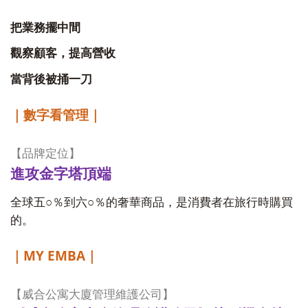
把業務擺中間
觀察顧客，提高營收
當背後被捅一刀
｜數字看管理｜
【品牌定位】
進攻金字塔頂端
○
○
全球五
％到六
％的奢華商品，是消費者在旅行時購買
的。
MY EMBA
｜
｜
【威合公寓大廈管理維護公司】