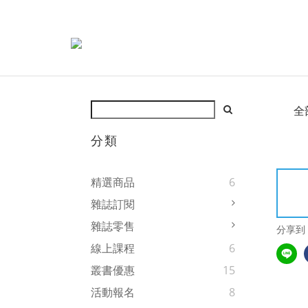
全
分類
精選商品
6
雜誌訂閱
雜誌零售
分享到
線上課程
6
叢書優惠
15
活動報名
8