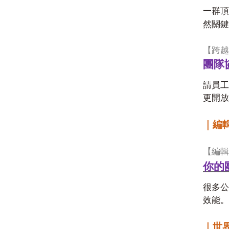
一群頂
然關
【跨越
團隊
請員工
更開放
｜編
【編輯
你的
很多公
效能。
｜世