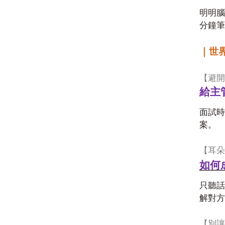
明明腦
分鐘筆
｜世
【避開
給主
面試時
案。
【耳朵
如何
只聽話
解對方
【別讓