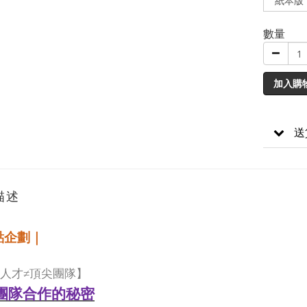
數量
加入購
送
描述
點企劃｜
人才≠頂尖團隊】
團隊合作的秘密