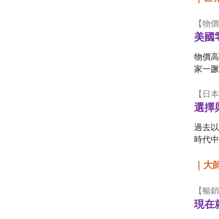
【物價
美國
物價高
家一蹶
【日本
選擇
過去以
時代中
｜大
【暢銷
現在