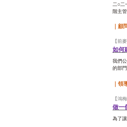
二○二
階主管
｜顧
【前麥
如何
我們公
的部
｜領
【鴻梅
做一
為了讓