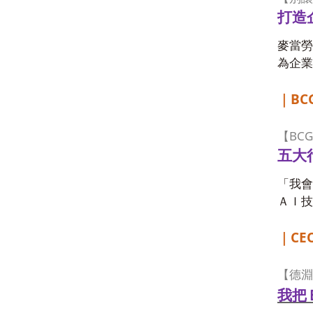
打造
麥當勞
為企業
BC
｜
BCG
【
五大
「我會
ＡＩ技
CEO
｜
【德淵
我把