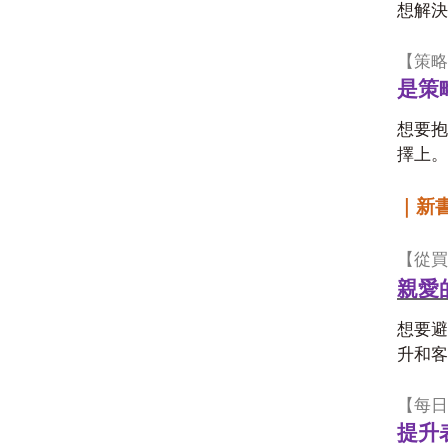
想解決
【策略
是策
想要抱
擇上。
｜新
【從買
親愛
想要避
升和客
【每日
提升