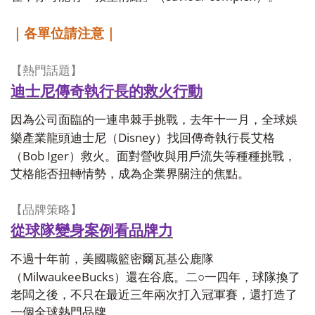
｜各單位請注意｜
【熱門話題】
迪士尼傳奇執行長的救火行動
因為公司面臨的一連串棘手挑戰，去年十一月，全球娛
Disney
樂產業龍頭迪士尼（
）找回傳奇執行長艾格
Bob Iger
（
）救火。面對營收與用戶流失等種種挑戰，
艾格能否扭轉情勢，成為企業界關注的焦點。
【品牌策略】
從球隊變身案例看品牌力
不過十年前，美國職籃密爾瓦基公鹿隊
MilwaukeeBucks
（
）還在谷底。二○一四年，球隊換了
老闆之後，不只在最近三年兩次打入冠軍賽，還打造了
一個全球熱門品牌。