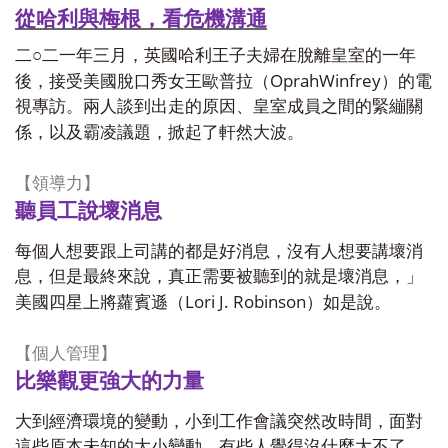
從哈利與梅根，看危機溝通
二○二一年三月，英國哈利王子夫婦在脫離皇室的一年
OprahWinfrey
後，接受美國脫口秀女王歐普拉（
）的電
視專訪。兩人談到出走的原因、皇室成員之間的緊繃關
係，以及霸凌議題，掀起了軒然大波。
【領導力】
聽員工說壞消息
每個人想要跟上司講的都是好消息，沒有人想要講壞消
息，但是最終來說，真正需要被聽到的就是壞消息，」
Lori J. Robinson
美國四星上將蘿賓遜（
）如是說。
【個人管理】
比樂觀更強大的力量
大到經濟環境的變動，小到工作會議突然改時間，面對
這些原本未知的大小變動，有些人覺得沒什麼大不了，