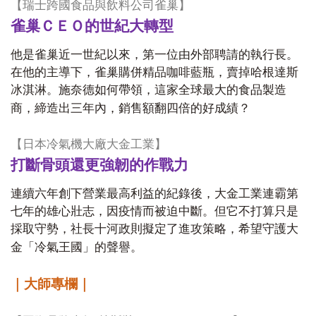
【瑞士跨國食品與飲料公司雀巢】
雀巢ＣＥＯ的世紀大轉型
他是雀巢近一世紀以來，第一位由外部聘請的執行長。
在他的主導下，雀巢購併精品咖啡藍瓶，賣掉哈根達斯
冰淇淋。施奈德如何帶領，這家全球最大的食品製造
商，締造出三年內，銷售額翻四倍的好成績？
【日本冷氣機大廠大金工業】
打斷骨頭還更強韌的作戰力
連續六年創下營業最高利益的紀錄後，大金工業連霸第
七年的雄心壯志，因疫情而被迫中斷。但它不打算只是
採取守勢，社長十河政則擬定了進攻策略，希望守護大
金「冷氣王國」的聲譽。
｜大師專欄｜