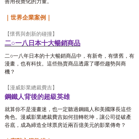
善用視覺化的力量。
｜世界企業案例｜
【
懷舊與創新的碰撞】
二○
一八日本十大暢銷商品
○
二
一八年日本的十大暢銷商品中，有新奇，有懷舊，有
漫畫，也有科技。這些熱賣商品透露了哪些趨勢與商
機？
【
漫威影業總裁費吉】
鋼鐵人背後的超級英雄
就算你不是漫畫迷，也一定聽過鋼鐵人和美國隊長這些
角色。漫威影業總裁費吉如何扭轉乾坤，讓公司從破產
谷底，成為締造全球票房近兩百億美元的影業傳奇？