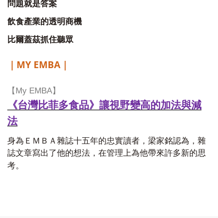
問題就是答案
飲食產業的透明商機
比爾蓋茲抓住聽眾
MY EMBA
｜
｜
【
My EMBA
】
《台灣比菲多食品》讓視野變高的加法與減
法
身為ＥＭＢＡ雜誌十五年的忠實讀者，梁家銘認為，雜
誌文章寫出了他的想法，在管理上為他帶來許多新的思
考。