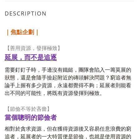
DESCRIPTION
｜焦點企劃｜
【善用資源，發揮極致】
延展
，
而不是
追逐
需要釘釘子時，手邊沒有鐵鎚，團隊會陷入一籌莫展的
狀態，還是會隨手撿起附近的磚頭解決問題？窮追者無
論手上握有多少資源，永遠都覺得不夠；延展者則能看
出不同的可能性，將既有資源發揮到極致。
【
節儉不等於吝嗇
】
當個聰明的節儉者
相對於貪求資源，但在獲得資源後又容易任意浪費的窮
追者，延展者的一大特質便是節儉，也就是使用資源的