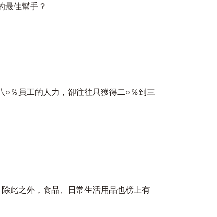
的最佳幫手？
○
○
八
％員工的人力，卻往往只獲得二
％到三
。除此之外，食品、日常生活用品也榜上有