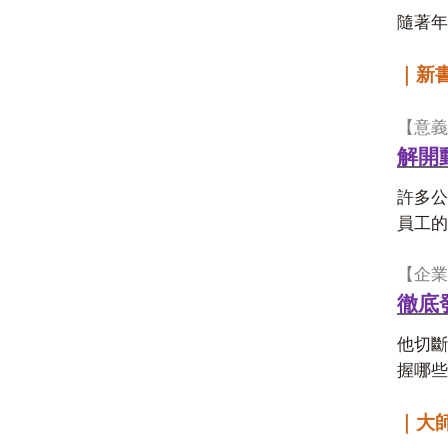
隨著年
｜新
【意義
解開
許多公
員工的
【企業
徹底
他切斷
握哪些
｜大