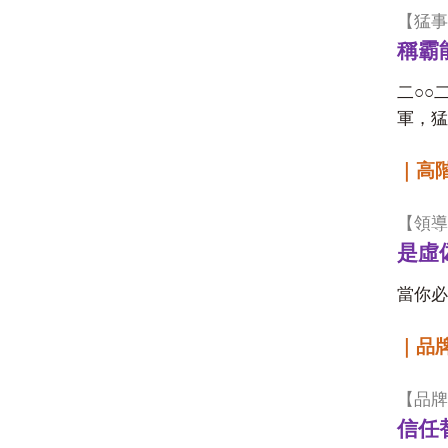
【猛事
稱霸
○○
二
軍，猛
｜高
【領導
是虛
當你必
｜品
【品牌
信任