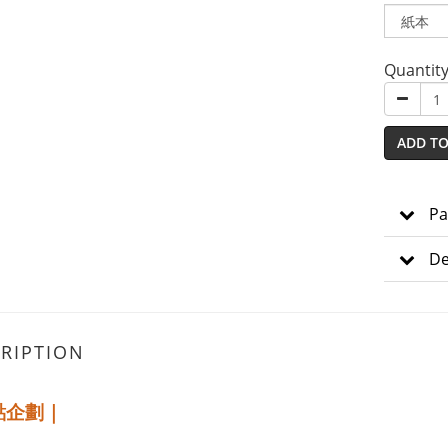
Quantit
ADD TO
Pa
De
RIPTION
點企劃｜