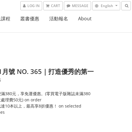
LOG IN
CART
MESSAGE
English
上課程
叢書優惠
活動報名
About
.1月號 NO. 365｜打造優秀的第一
管
滿380元，享免運優惠。(零買電子版雜誌未滿380
理費50元) on order
達10本以上，最高享8折優惠！ on selected
ies