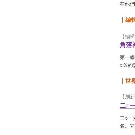
在他們
｜編
【編輯
角落
第一線
○
％的
｜世
【創新
二○
○
二
一
名。它