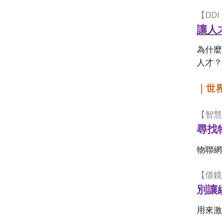
DDI
【
讓人
為什麼
人才？
｜世
【智慧
尋找
物聯網
【借鏡
別讓
用來激