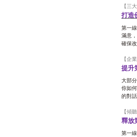
【三大
打造
第一線
滿意，
確保改
【企業
提升
大部分
你如何
的對話
【傾聽
釋放
第一線