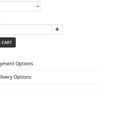
y
 CART
yment Options
livery Options