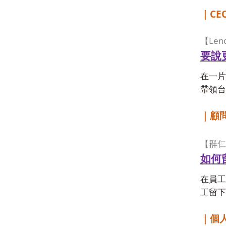
CEO
｜
Len
【
要說
在一片
帶領台
｜顧
【群仁
如何
在員工
工留下
｜個