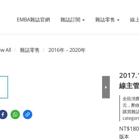
EMBA雜誌官網
雜誌訂閱
雜誌零售
線
ew All
雜誌零售
2016年－2020年
2017
線主
全區消費
元，酌收處
購買雜誌
categor
NT$180
版本