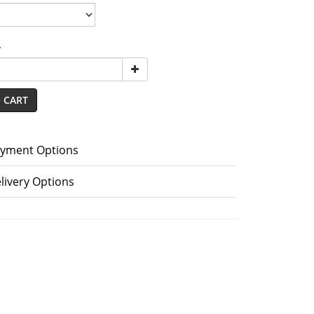
y
 CART
yment Options
livery Options