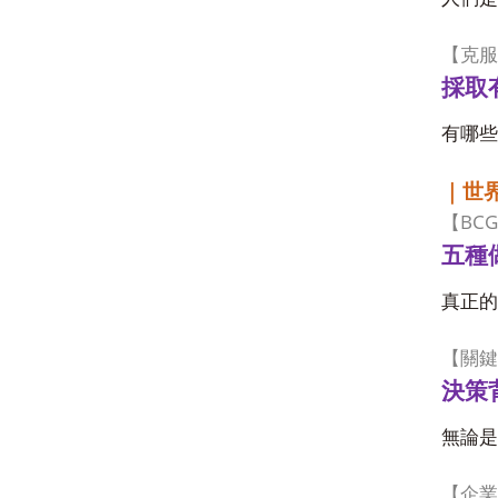
【克服
採取
有哪些
｜世
BCG
【
五種
真正的
【關鍵
決策
無論是
【企業