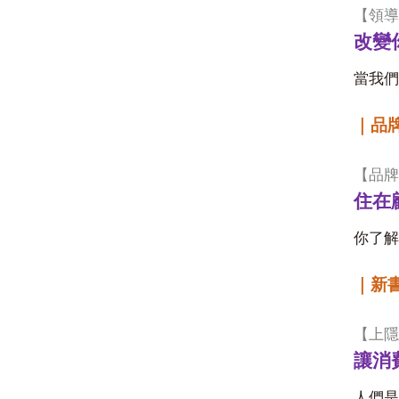
【領導
改變
當我們
｜品
【品牌
住在
你了解
｜新
【上隱
讓消
人們是