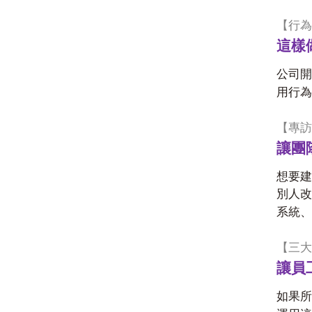
【行為
這樣
公司開
用行為
【專訪
讓團
想要建
別人改
系統、
【三大
讓員
如果所