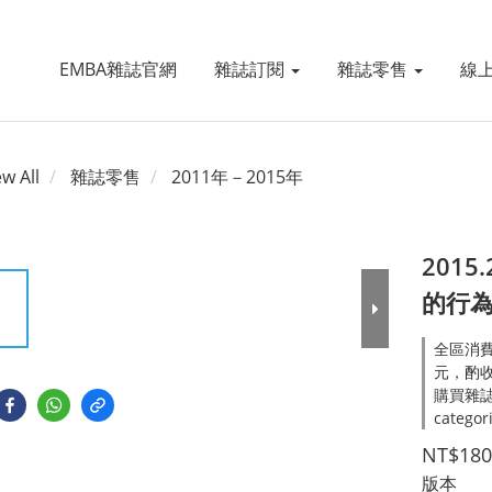
EMBA雜誌官網
雜誌訂閱
雜誌零售
線
ew All
雜誌零售
2011年－2015年
201
的行
全區消費
元，酌收處
購買雜誌
categor
NT$180
版本