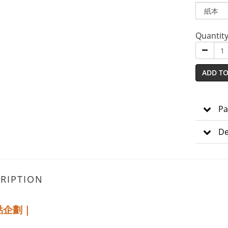
Quantit
ADD TO
Pa
De
RIPTION
點企劃｜