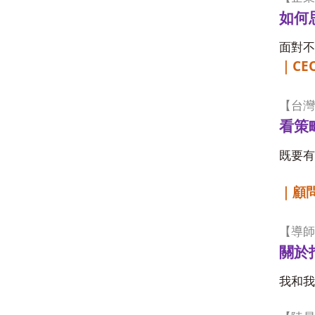
如何
面對不
CEO
｜
【台灣
看策
既要
｜顧
【導師
關於
我和我