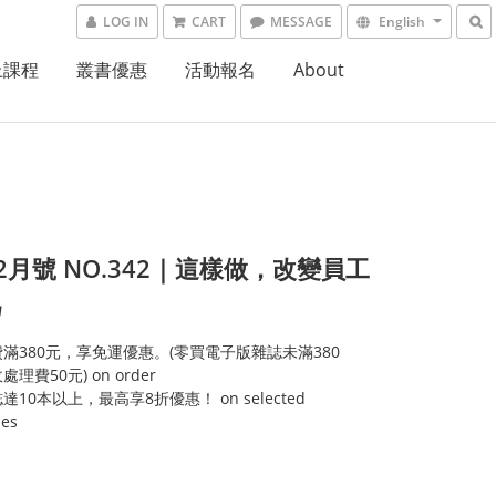
LOG IN
CART
MESSAGE
English
上課程
叢書優惠
活動報名
About
5.2月號 NO.342｜這樣做，改變員工
為
滿380元，享免運優惠。(零買電子版雜誌未滿380
理費50元) on order
達10本以上，最高享8折優惠！ on selected
ies