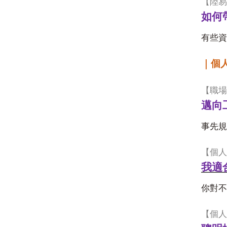
【陸易
如何
有些資
｜個
【職場
邁向
事先規
【個人
我適
你對不
【個人