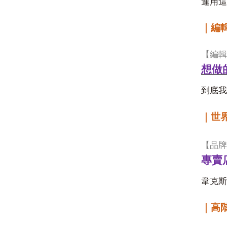
運用這
｜編
【編輯
想做
到底我
｜世
【品牌
專賣
韋克斯
｜高