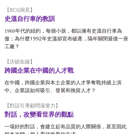
BCG
【
洞見】
史溫自行車的教訓
1960
年代的紐約，每個小孩，都以擁有史溫自行車為
1992
傲；為什麼
年史溫卻宣布破產，隔年關閉最後一座
工廠？
【沃頓在線】
跨國企業在中國的人才戰
在中國，跨國企業與本土企業的人才爭奪戰持續上演
中。企業該如何吸引、發展和挽留人才？
【對話引導顧問湯斐力】
對話，改變看世界的觀點
一場好的對話，會建立起有品質的人際關係，甚至因此