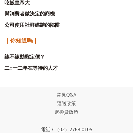
吃飯皇帝大
幫消費者做決定的商機
公司使用社群媒體的陷阱
｜你知道嗎｜
該不該動態定價？
○
二
一二年在等待的人才
常見Q&A
運送政策
退換貨政策
電話 / （02）2768-0105