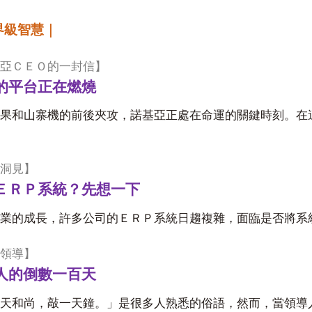
界級智慧｜
亞ＣＥＯ的一封信】
的平台正在燃燒
果和山寨機的前後夾攻，諾基亞正處在命運的關鍵時刻。在
洞見】
ＥＲＰ系統？先想一下
業的成長，許多公司的ＥＲＰ系統日趨複雜，面臨是否將系
領導】
人的倒數一百天
天和尚，敲一天鐘。」是很多人熟悉的俗語，然而，當領導