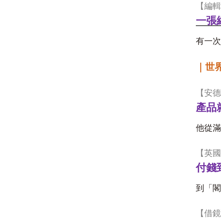
【
編輯
一張
有一次
｜世
【
安德
產品
他從滿
【
英國
付錢
到「閣
【
借鏡