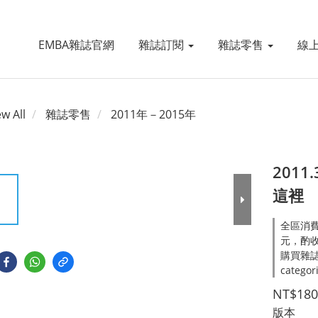
EMBA雜誌官網
雜誌訂閱
雜誌零售
線
ew All
雜誌零售
2011年－2015年
201
這裡
全區消費
元，酌收處
購買雜誌
categor
NT$180
版本