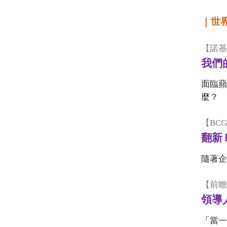
｜世
【
諾基
我們
面臨蘋
麼？
【
BCG
翻新
隨著企
【
前瞻
領導
「當一