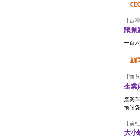
CEO
｜
【
台灣
讓創
一百六
｜顧
【
前英
企業
產業革
換腦袋
【
前杜
大小