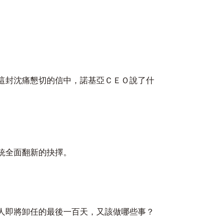
這封沈痛懇切的信中，諾基亞ＣＥＯ說了什
統全面翻新的抉擇。
人即將卸任的最後一百天，又該做哪些事？