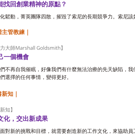
能找回創業精神的原點？
化鬆動，菁英團隊四散，摧毀了索尼的長期競爭力。索尼該
階主管教練｜
Marshall Goldsmith
力大師
】
己一個機會
們不再自我催眠，好像我們有什麼無法治療的先天缺陷，我
們選擇的任何事情，變得更好。
書新知｜
新知】
文化，交出新成果
面對新的挑戰和目標，就需要創造新的工作文化，來協助員