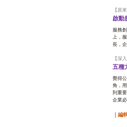
【原來
啟動
服務創
上，服
長，企
【深入
五種
覺得公
角，用
到重要
企業必
｜編