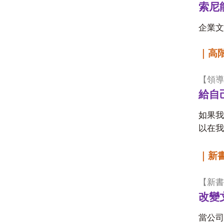
索尼
企業文
｜高
【
領導
給自
如果我
以在我
｜新
【
新書
改變
當公司