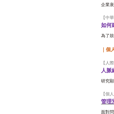
企業衰
【
中華
如何
為了鼓
｜個
【
人際
人脈
研究顯
【
個人
管理
面對問