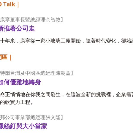
 Talk
｜
康寧董事長暨總經理余智敦】
新推著公司走
十年來，康寧從一家小玻璃工廠開始，隨著時代變化，卻始
問區｜
特爾台灣及中國區總經理陳朝益】
如何優雅地轉身
命正悄悄地在你我之間發生，在這波全新的挑戰裡，企業需
的軟實力工程。
邦公司事業部總經理張文隆】
螺絲釘與大小當家