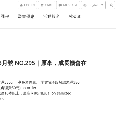
LOG IN
CART
MESSAGE
English
上課程
叢書優惠
活動報名
About
1.3月號 NO.295｜原來，成長機會在
滿380元，享免運優惠。(零買電子版雜誌未滿380
理費50元) on order
達10本以上，最高享8折優惠！ on selected
ies