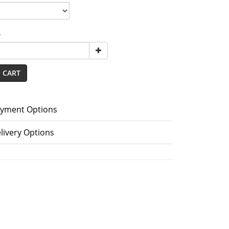
y
 CART
yment Options
livery Options