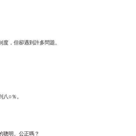
制度，但卻遇到許多問題。
○
到八
％。
的聰明、公正嗎？