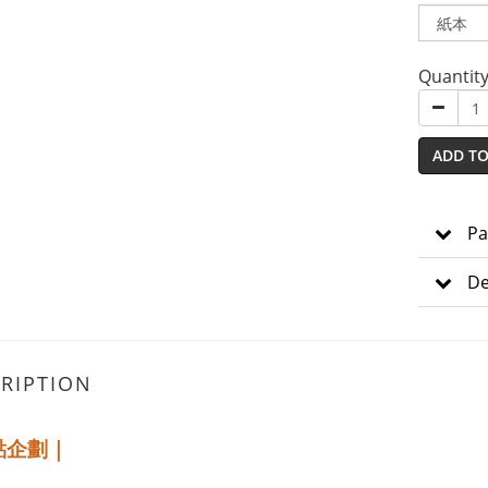
Quantit
ADD TO
Pa
De
RIPTION
點企劃｜