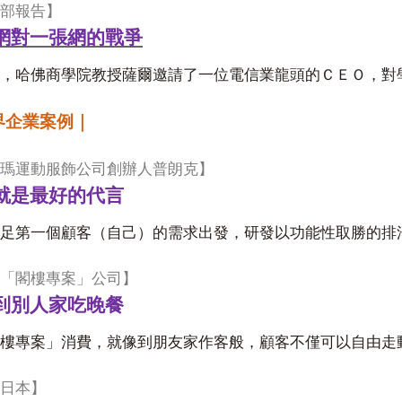
部報告】
網對一張網的戰爭
，哈佛商學院教授薩爾邀請了一位電信業龍頭的ＣＥＯ，對
界企業案例｜
瑪運動服飾公司創辦人普朗克】
就是最好的代言
足第一個顧客（自己）的需求出發，研發以功能性取勝的排
「閣樓專案」公司】
到別人家吃晚餐
樓專案」消費，就像到朋友家作客般，顧客不僅可以自由走
日本】