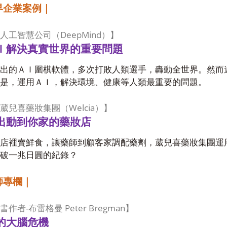
界企業案例｜
DeepMind
人工智慧公司（
）】
Ｉ解決真實世界的重要問題
出的ＡＩ圍棋軟體，多次打敗人類選手，轟動全世界。然而
是，運用ＡＩ，解決環境、健康等人類最重要的問題。
Welcia
葳兒喜藥妝集團（
）】
出動到你家的藥妝店
店裡賣鮮食，讓藥師到顧客家調配藥劑，葳兒喜藥妝集團運
破一兆日圓的紀錄？
師專欄｜
-
Peter Bregman
書作者
布雷格曼
】
的大腦危機