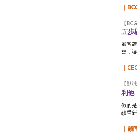
BC
｜
BCG
【
五步
顧客體
會，讓
CEO
｜
【勤誠
利他
做的是
續重新
｜顧