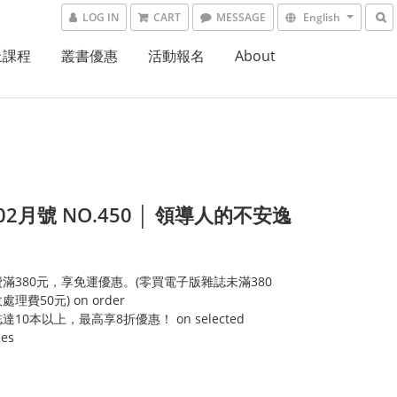
LOG IN
CART
MESSAGE
English
上課程
叢書優惠
活動報名
About
.02月號 NO.450 │ 領導人的不安逸
滿380元，享免運優惠。(零買電子版雜誌未滿380
理費50元) on order
達10本以上，最高享8折優惠！ on selected
ies