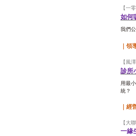
【一零
如何
我們公
｜領
【風澤
診所
用最小
統？
｜經
【大聯
一緣