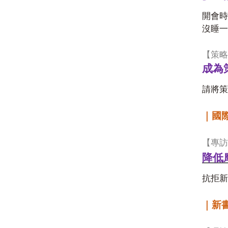
開會時
沒睡一
【策略
成為
請將策
｜國
【專訪
降低
抗拒新
｜新