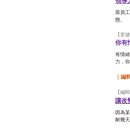
領導
當員工
態。
【更健
你有
有情緒
力，你
｜編
【編輯
讓改
因為某
耐幾天