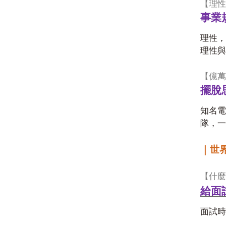
【理性
事業
理性，
理性與
【億萬
擺脫
知名電
隊，一
｜世
【什麼
給面
面試