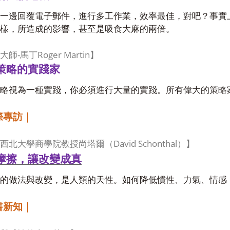
一邊回覆電子郵件，進行多工作業，效率最佳，對吧？事實
樣，所造成的影響，甚至是吸食大麻的兩倍。
-
Roger Martin
大師
馬丁
】
策略的實踐家
略視為一種實踐，你必須進行大量的實踐。所有偉大的策略
際專訪｜
David Schonthal
西北大學商學院教授尚塔爾（
）】
摩擦，讓改變成真
的做法與改變，是人類的天性。如何降低慣性、力氣、情感
書新知｜