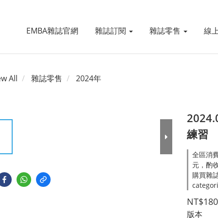
EMBA雜誌官網
雜誌訂閱
雜誌零售
線
ew All
雜誌零售
2024年
2024
練習
全區消費
元，酌收處
購買雜誌
categor
NT$180
版本