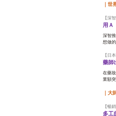
｜世
【深智
用Ａ
深智推
想做的
【日本
藥師
在藥妝
業額突
｜大
【暢銷
多工