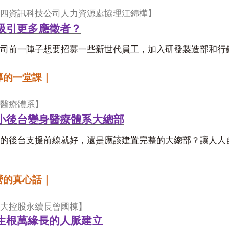
四資訊科技公司人力資源處協理江錦樺】
吸引更多應徵者？
司前一陣子想要招募一些新世代員工，加入研發製造部和行
導的一堂課｜
醫療體系】
小後台變身醫療體系大總部
的後台支援前線就好，還是應該建置完整的大總部？讓人人
營的真心話｜
大控股永續長曾國棟】
生根萬緣長的人脈建立