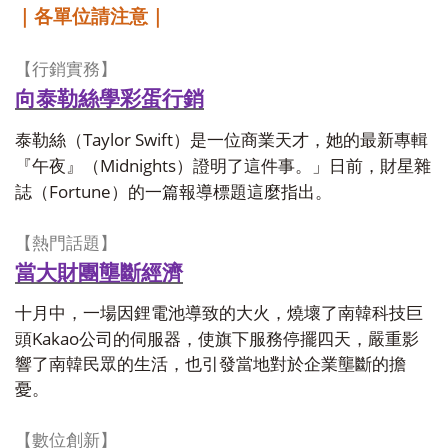
｜各單位請注意｜
【行銷實務】
向泰勒絲學彩蛋行銷
Taylor Swift
泰勒絲（
）是一位商業天才，她的最新專輯
Midnights
『午夜』（
）證明了這件事。」日前，財星雜
Fortune
誌（
）的一篇報導標題這麼指出。
【熱門話題】
當大財團壟斷經濟
十月中，一場因鋰電池導致的大火，燒壞了南韓科技巨
Kakao
頭
公司的伺服器，使旗下服務停擺四天，嚴重影
響了南韓民眾的生活，也引發當地對於企業壟斷的擔
憂。
【數位創新】