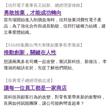
【信邦電子董事長王紹新、總經理梁偉銘】
勇敢捨棄，才能成功轉向
當市場開始進入削價血海時，信邦放棄消費性電子產
品；為了強化合作與成長動能，信邦打破權力結構，建
立事業體組織。
55688
【
集團台灣大車隊副董事長李瓊淑】
推動創新，關鍵在人性
想讓兩萬多名司機一起改變，嘗試新科技、新做法， 李
瓊淑的秘訣在於，先從了解他們開始。
【良興電子總經理賴志達】
讓每一位員工都是一家商店
當科技與顧客行為的改變，對零售業帶來新的衝擊時，
良興如何賦能團隊，讓公司能夠彎道超車？