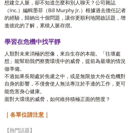
想建立人脈，卻不知道怎麼和別人聊天？公司雜誌
Inc.
Bill Murphy Jr.
（
）編輯墨菲（
）根據過去擔任記者
的經驗，歸納出十個問題，讓你更順利地開啟話題，增
進彼此的了解，累積人脈存摺。
學習在危機中找平靜
人類對未來消極的想像，來自生存的本能。「往壞處
想」能幫助我們察覺環境中的威脅，提前為最壞的情況
做準備。
不過如果長期處於焦慮之中，或是無限放大外在危機對
自身的影響，不僅會使人無法專注於手邊的工作，更可
能危害身心健康。
面對大環境的威脅，如何維持積極正面的態度？
｜各單位請注意｜
【熱門話題】