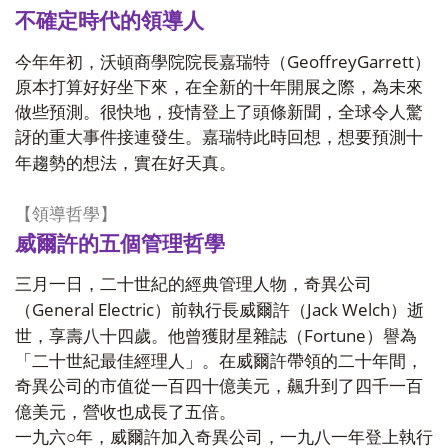
不確定時代的領導人
GeoffreyGarrett
今年年初，沃頓商學院院長嘉瑞特（
）
原本打算好好坐下來，在全新的十年開展之際，為未來
做些預測。很快地，疫情登上了頭條新聞，全球令人驚
訝的重大事件接連發生。嘉瑞特此時回想，想要預測十
年趨勢的想法，實在好天真。
【領導哲學】
威爾許的五個管理哲學
三月一日，二十世紀的經典管理人物，奇異公司
General Electric
Jack Welch
（
）前執行長威爾許（
）逝
Fortune
世，享壽八十四歲。他曾獲財星雜誌（
）譽為
「二十世紀最佳經理人」。在威爾許帶領的二十年間，
奇異公司的市值從一百四十億美元，飆升到了四千一百
億美元，營收也成長了五倍。
一九六○年，威爾許加入奇異公司，一九八一年登上執行