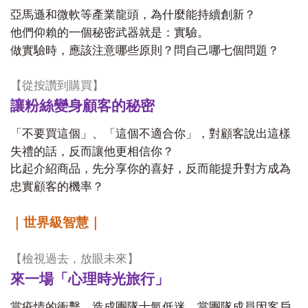
亞馬遜和微軟等產業龍頭，為什麼能持續創新？
他們仰賴的一個秘密武器就是：實驗。
做實驗時，應該注意哪些原則？問自己哪七個問題？
【從按讚到購買】
讓粉絲變身顧客的秘密
「不要買這個」、「這個不適合你」，對顧客說出這樣
失禮的話，反而讓他更相信你？
比起介紹商品，先分享你的喜好，反而能提升對方成為
忠實顧客的機率？
｜世界級智慧｜
【檢視過去，放眼未來】
來一場「心理時光旅行」
當疫情的衝擊，造成團隊士氣低迷，當團隊成員因客戶