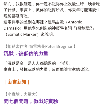
然而，我很確定，你一定不記得你上次慶生時，晚餐吃
了什麼。事實上，就你的記憶所及，你去年可能連慶生
晚餐都沒有吃。
Antonio
這兩件事的差別在哪裡？達馬吉歐（
Damasio
）用他率先創造的神經學名詞「軀體標記」
Somatic Marker
（
）來說明。
Peter Bregman
暢銷書作者
-
【
布雷格曼
】
沉默，被低估的力量
「沉默是金」是人人都聽過的一句話，
事實上，發揮沉默的力量，反而能讓大家聽你說。
｜新書新知｜
【小實驗，力量大】
問七個問題，做出好實驗