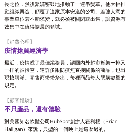
長之位，然後緊鑼密鼓地推動了一連串變革。他大幅推
動組織再造，顛覆了這家原本安逸的公司。差強人意的
事業單位若不能求變，就必須被關閉或出售，讓資源有
效集中在值得擴展的領域。
【消費心理】
疫情搶買經濟學
最近，疫情成了最佳業務員，讓國內外超市貨架一排又
一排的被掃空，連許多跟防疫無直接關係的商品，也出
現搶購潮。零售商紛紛祭出，每種商品每人限購數量的
規定。
【顧客體驗】
不只產品，還有體驗
HubSpot
Brian
對美國知名軟體公司
創辦人霍利根（
Halligan
）來說，典型的一個晚上是這麼過的。