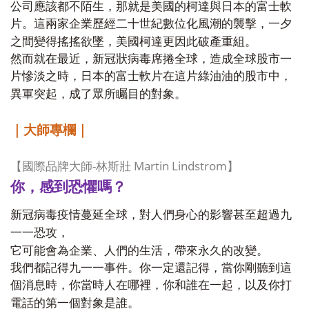
公司應該都不陌生，那就是美國的柯達與日本的富士軟
片。這兩家企業歷經二十世紀數位化風潮的襲擊，一夕
之間變得搖搖欲墜，美國柯達更因此破產重組。
然而就在最近，新冠狀病毒席捲全球，造成全球股市一
片慘淡之時，日本的富士軟片在這片綠油油的股市中，
異軍突起，成了眾所矚目的對象。
｜大師專欄｜
-
Martin Lindstrom
【國際品牌大師
林斯壯
】
你，感到恐懼嗎？
新冠病毒疫情蔓延全球，對人們身心的影響甚至超過九
一一恐攻，
它可能會為企業、人們的生活，帶來永久的改變。
我們都記得九一一事件。你一定還記得，當你剛聽到這
個消息時，你當時人在哪裡，你和誰在一起，以及你打
電話的第一個對象是誰。