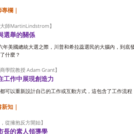
師專欄｜
MartinLindstrom
大師
】
與選舉的關係
六年美國總統大選之際，川普和希拉蕊選民的大腦內，到底
了什麼？
Adam Grant
商學院教授
】
在工作中展現創造力
都可以重新設計自己的工作或互動方式，這包含了工作流程
書新知｜
，從擁抱反方開始】
市長的素人領導學