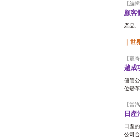
【編輯
顧客
產品、
｜世
【寇奇
越成
儘管公
位變革
【當汽
日產
日產的
公司合