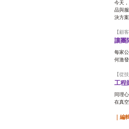
今天，
品與服
決方案
【顧客
讓團
每家公
何激發
【從技
工程
同理心
在真空
｜編