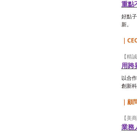
重點
好點子
新。
CEO
｜
【精誠
用跨
以合作
創新科
｜顧
【美商
業務