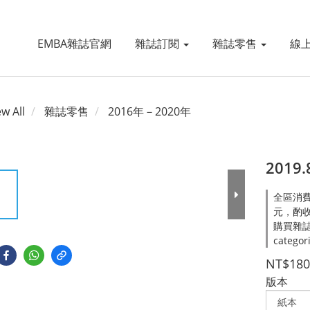
EMBA雜誌官網
雜誌訂閱
雜誌零售
線
ew All
雜誌零售
2016年－2020年
2019
全區消費
元，酌收處
購買雜誌
categor
NT$180
版本