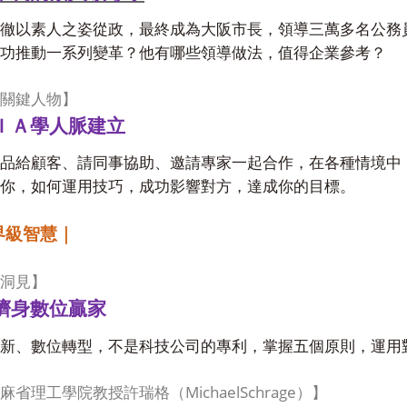
徹以素人之姿從政，最終成為大阪市長，領導三萬多名公務
功推動一系列變革？他有哪些領導做法，值得企業參考？
關鍵人物】
ＩＡ學人脈建立
品給顧客、請同事協助、邀請專家一起合作，在各種情境中
你，如何運用技巧，成功影響對方，達成你的目標。
界級智慧｜
洞見】
擠身數位贏家
新、數位轉型，不是科技公司的專利，掌握五個原則，運用
MichaelSchrage
麻省理工學院教授許瑞格（
）】