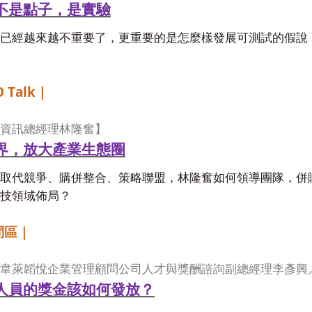
不是點子，是實驗
已經越來越不重要了，更重要的是怎麼樣發展可測試的假說
 Talk
｜
資訊總經理林隆奮】
界，放大產業生態圈
取代競爭、購併整合、策略聯盟，林隆奮如何領導團隊，併
技領域佈局？
問區｜
韋萊韜悅企業管理顧問公司人才與獎酬諮詢副總經理李彥興
人員的獎金該如何發放？