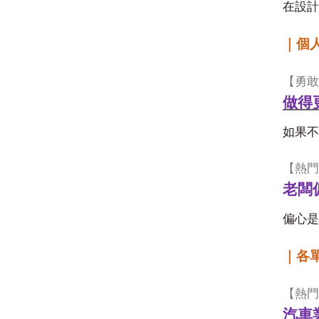
在設計
｜個
【勇敢
做得
如果不
【熱門
老闆
偏心是
｜各
【熱門
汽車