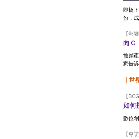
即橋下
份，成
【影響
向Ｃ
推銷產
家告訴
｜世
BCG
【
如何
數位創
【專訪