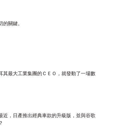
切的關鍵。
耳其最大工業集團的ＣＥＯ，就發動了一場數
最近，日產推出經典車款的升級版，並與谷歌
？