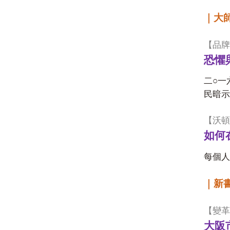
｜大
【品牌
恐懼
二○一
民暗示
【沃頓
如何
每個人
｜新
【變革
大阪