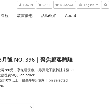
LOG IN
CART
MESSAGE
English
上課程
叢書優惠
活動報名
About
.8月號 NO. 396｜聚焦顧客體驗
滿380元，享免運優惠。(零買電子版雜誌未滿380
理費50元) on order
達10本以上，最高享8折優惠！ on selected
ies