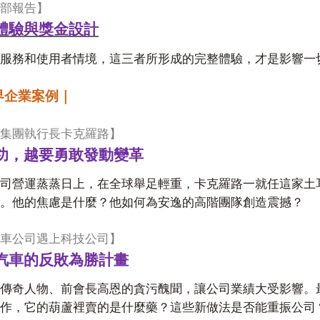
部報告】
體驗與獎金設計
服務和使用者情境，這三者所形成的完整體驗，才是影響一
界企業案例｜
集團執行長卡克羅路】
功，越要勇敢發動變革
司營運蒸蒸日上，在全球舉足輕重，卡克羅路一就任這家土
。他的焦慮是什麼？他如何為安逸的高階團隊創造震撼？
車公司遇上科技公司】
汽車的反敗為勝計畫
傳奇人物、前會長高恩的貪污醜聞，讓公司業績大受影響。
作，它的葫蘆裡賣的是什麼藥？這些新做法是否能重振公司