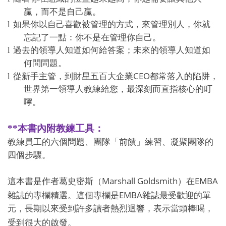
贏，而不是自己贏。
l
如果你以自己喜歡被管理的方式，來管理別人，你就
忘記了一點：你不是在管理你自己。
l
過去的領導人知道如何給答案；未來的領導人知道如
何問問題。
CEO
l
從新手主管，到財星五百大企業
都常落入的陷阱，
世界第一領導人教練給您，最深刻而直指核心的叮
嚀。
**
本書內附教練工具：
教練員工的六個問題、團隊「前饋」練習、凝聚團隊的
四個步驟。
Marshall Goldsmith
EMBA
這本書是作者葛史密斯（
）在
EMBA
雜誌的專欄精選。這個專欄是
雜誌最受歡迎的單
元，長期以來受到許多讀者熱烈迴響，表示當頭棒喝，
受到很大的啟發。