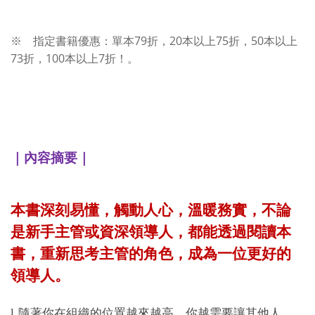
79
20
75
50
※ 指定書籍優惠：單本
折，
本以上
折，
本以上
73
100
7
折，
本以上
折！。
｜內容摘要｜
本書深刻易懂，觸動人心，溫暖務實，不論
是新手主管或資深領導人，都能透過閱讀本
書，重新思考主管的角色，成為一位更好的
領導人。
l
隨著你在組織的位置越來越高，你越需要讓其他人