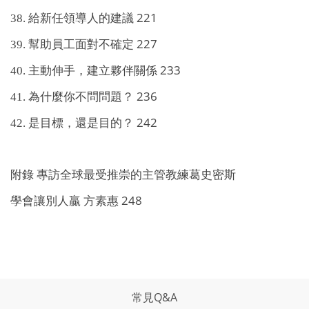
221
38.
給新任領導人的建議
227
39.
幫助員工面對不確定
233
40.
主動伸手，建立夥伴關係
236
41.
為什麼你不問問題？
242
42.
是目標，還是目的？
附錄 專訪全球最受推崇的主管教練葛史密斯
248
學會讓別人贏 方素惠
常見Q&A