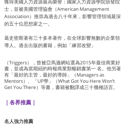
獲得美國人力資源最高榮譽：國家人力資源學院頒發院
American Management
士，並被美國管理協會（
Association
）推崇為過去八十年來，影響管理領域最深
的五十位思想家之一。
葛史密斯著有三十多本著作，在全球影響無數的企業領
導人。過去出版的書籍，例如「練習改變」
Triggers
2015
（
），曾被亞馬遜網站選為
年最佳商業好
書，並成為當期紐約時報商業類暢銷書第一 名。他另著
Managers as
有「最好的主管，最好的導師」（
Mentors
UP
What Got You Here Won’t
）、「
學」（
Get You There
）等書，書籍被翻譯成三十幾種語言。
｜各界推薦｜
名人強力推薦