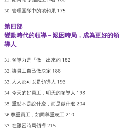
175
30.
管理團隊中的壞蘋果
第四部
變動時代的領導－艱困時局，成為更好的領
導人
182
31.
領導力是「做」出來的
188
32.
讓員工自己做決定
193
33.
人人都可以是領導人
198
34.
今天的好員工，明天的領導人
204
35.
重點不是說什麼，而是做什麼
210
36
尊重員工，如同尊重志工
215
37.
在艱困時局領導