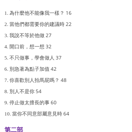
16
1.
為什麼他不能像我一樣？
22
2.
當他們都需要你的建議時
27
3.
我說不等於他做
32
4.
開口前，想一想
37
5.
不只做事，學會做人
42
6.
別急著為點子加值
48
7.
你喜歡別人拍馬屁嗎？
54
8.
別人不是你
60
9.
停止做太擅長的事
64
10.
當你不同意部屬意見時
第二部