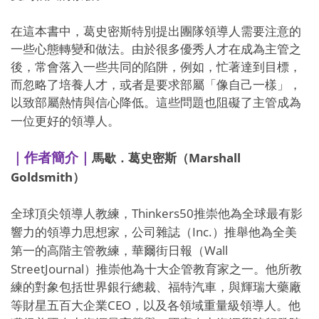
在這本書中，葛史密斯特別提出團隊領導人需要注意的
一些心態轉變和做法。由於很多優秀人才在成為主管之
後，常會落入一些共同的陷阱，例如，忙著達到目標，
而忽略了培養人才，或者是要求部屬「像自己一樣」，
以致部屬熱情與信心降低。這些問題也阻礙了主管成為
一位更好的領導人。
Marshall
｜作者簡介｜
馬歇．葛史密斯（
Goldsmith
）
Thinkers50
全球頂尖領導人教練，
推崇他為全球最有影
Inc.
響力的領導力思想家，公司雜誌（
）推舉他為全美
Wall
第一的高階主管教練，華爾街日報（
StreetJournal
）推崇他為十大企管教育家之一。他所教
練的對象包括世界銀行總裁、福特汽車，與輝瑞大藥廠
CEO
等財星五百大企業
，以及各領域重量級領導人。他