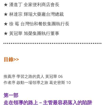
★
潘進丁 全家便利商店會長
★
林達宗 輝瑞大藥廠台灣總裁
★
徐 莓 台灣怡和餐飲集團執行長
★
黃冠華 旭榮集團執行董事
>>
目錄
06
推薦序 學習之路的貴人 黃冠華
10
作者序 啟動一場領導之旅 葛史密斯
第一部
走在領導的路上－主管最容易落入的陷阱