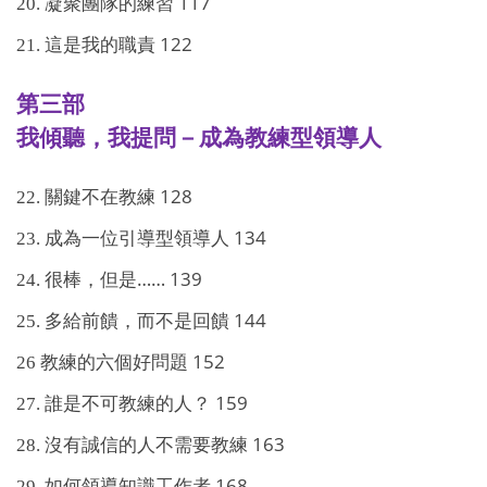
117
20.
凝聚團隊的練習
122
21.
這是我的職責
第三部
我傾聽，我提問－成為教練型領導人
128
22.
關鍵不在教練
134
23.
成為一位引導型領導人
…… 139
24.
很棒，但是
144
25.
多給前饋，而不是回饋
152
26
教練的六個好問題
159
27.
誰是不可教練的人？
163
28.
沒有誠信的人不需要教練
168
29.
如何領導知識工作者