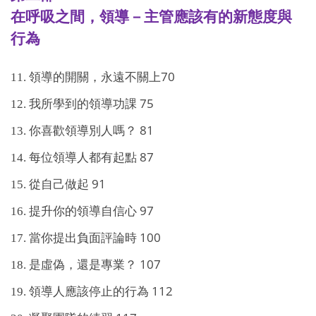
在呼吸之間，領導－主管應該有的新態度與
行為
70
11.
領導的開關，永遠不關上
75
12.
我所學到的領導功課
81
13.
你喜歡領導別人嗎？
87
14.
每位領導人都有起點
91
15.
從自己做起
97
16.
提升你的領導自信心
100
17.
當你提出負面評論時
107
18.
是虛偽，還是專業？
112
19.
領導人應該停止的行為